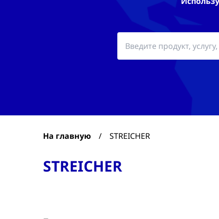
Использу
На главную
/
STREICHER
STREICHER