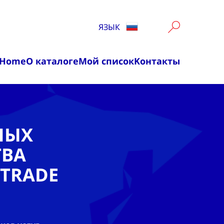
ЯЗЫК
Home
О каталоге
Мой список
Kонтакты
НЫХ
ТВА
TRADE