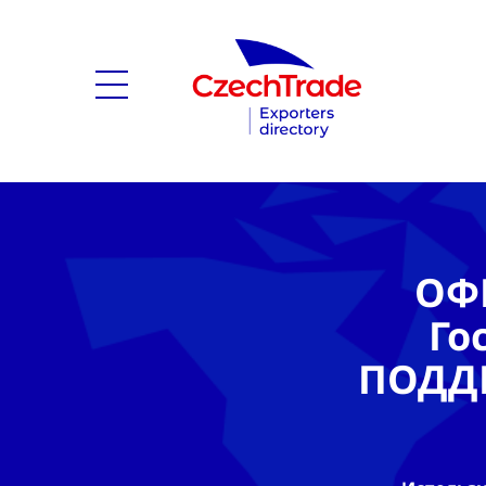
ОФ
Го
ПОДД