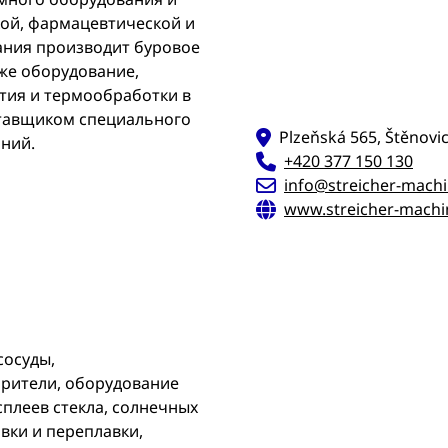
кой, фармацевтической и
ния производит буровое
кже оборудование,
тия и термообработки в
ставщиком специального
Plzeňská 565, Štěnov
аний.
+420 377 150 130
info@streicher-machi
www.streicher-machi
сосуды,
рители, оборудование
сплеев стекла, солнечных
вки и переплавки,