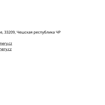
ice, 33209, Чешская республика ЧР
nery.cz
nery.cz