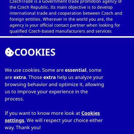
CzechTrade is a Government trade promotion agency of
the Czech Republic. Its main objective is to develop
international trade and cooperation between Czech and
foreign entities. Wherever in the world you are, the
agency is your official contact partner when looking for
qualified Czech-based manufacturers and services
providers.
COOKIES
We use cookies. Some are
essential
, some
ССЫЛКИ
are
extra
. Those
extra
help us analyze your
browsing behavior and optimize it, allowing
Home
us to improve your experience in the
О каталоге
process.
Мой список
Kонтакты
If you want to know more look at
Cookies
settings
. We will respect your choice either
way. Thank you!