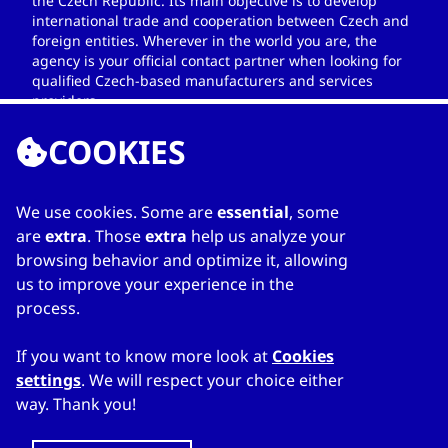
the Czech Republic. Its main objective is to develop
international trade and cooperation between Czech and
foreign entities. Wherever in the world you are, the
agency is your official contact partner when looking for
qualified Czech-based manufacturers and services
providers.
COOKIES
We use cookies. Some are
essential
, some
ССЫЛКИ
are
extra
. Those
extra
help us analyze your
browsing behavior and optimize it, allowing
Home
us to improve your experience in the
О каталоге
process.
Мой список
Kонтакты
If you want to know more look at
Cookies
settings
. We will respect your choice either
way. Thank you!