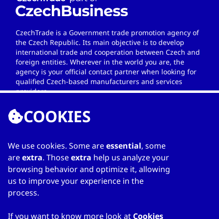
CzechTrade is a Government trade promotion agency of
the Czech Republic. Its main objective is to develop
international trade and cooperation between Czech and
foreign entities. Wherever in the world you are, the
agency is your official contact partner when looking for
qualified Czech-based manufacturers and services
providers.
COOKIES
We use cookies. Some are
essential
, some
ССЫЛКИ
are
extra
. Those
extra
help us analyze your
browsing behavior and optimize it, allowing
Home
us to improve your experience in the
О каталоге
process.
Мой список
Kонтакты
If you want to know more look at
Cookies