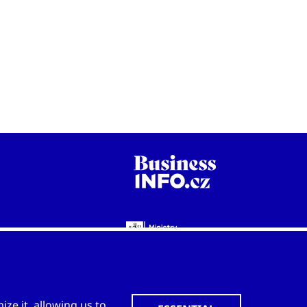
WWW.CZECHTRADEOFFICES.COM
ze it, allowing us to