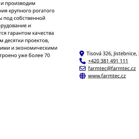
 и производим
ния крупного рогатого
лы под собственной
орудование и
ся гарантом качества
 десятки проектов,
кими и экономическими
Tisová 326, Jistebnic
строено уже более 70
+420 381 491 111
farmtec@farmtec.cz
www.farmtec.cz