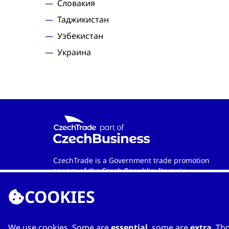
Словакия
Таджикистан
Узбекистан
Украина
CzechTrade is a Government trade promotion
agency of the Czech Republic. Its main
objective is to develop international trade and
COOKIES
cooperation between Czech and foreign
entities. Wherever in the world you are, the
agency is your official contact partner when
looking for qualified Czech-based
We use cookies. Some are
essential
, some are
extra
. Th