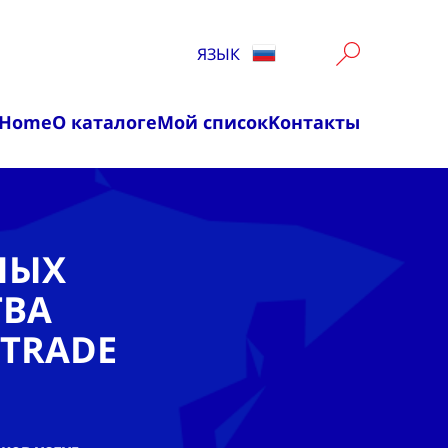
ЯЗЫК
Home
О каталоге
Мой список
Kонтакты
НЫХ
ТВА
TRADE