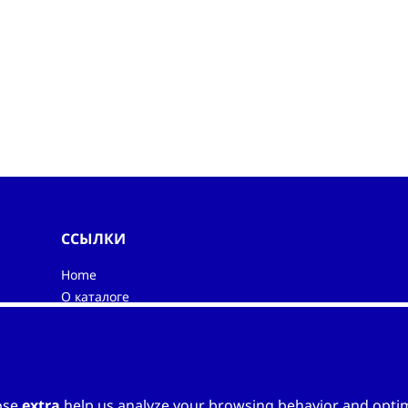
ССЫЛКИ
Home
О каталоге
Мой список
Kонтакты
ose
extra
help us analyze your browsing behavior and optimi