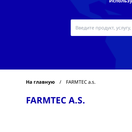
Использу
На главную
/
FARMTEC a.s.
FARMTEC A.S.