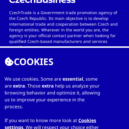
CzechTrade is a Government trade promotion agency of
the Czech Republic. Its main objective is to develop
international trade and cooperation between Czech and
foreign entities. Wherever in the world you are, the
agency is your official contact partner when looking for
qualified Czech-based manufacturers and services
providers.
COOKIES
We use cookies. Some are
essential
, some
ССЫЛКИ
are
extra
. Those
extra
help us analyze your
browsing behavior and optimize it, allowing
Home
us to improve your experience in the
О каталоге
process.
Мой список
Kонтакты
If you want to know more look at
Cookies
settings
. We will respect your choice either