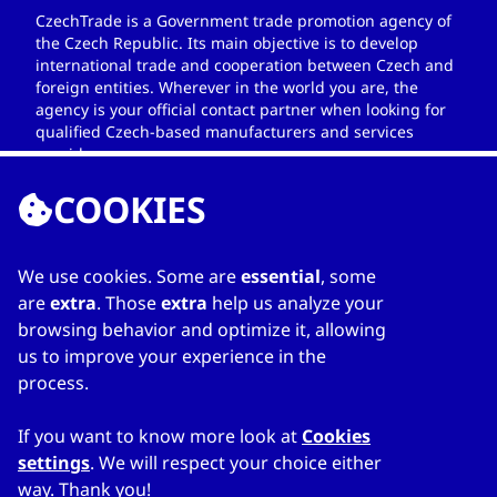
CzechTrade is a Government trade promotion agency of
the Czech Republic. Its main objective is to develop
international trade and cooperation between Czech and
foreign entities. Wherever in the world you are, the
agency is your official contact partner when looking for
qualified Czech-based manufacturers and services
providers.
COOKIES
We use cookies. Some are
essential
, some
LIENS
are
extra
. Those
extra
help us analyze your
browsing behavior and optimize it, allowing
Home
us to improve your experience in the
Sur le répertoire
process.
Ma liste
Contacts
If you want to know more look at
Cookies
settings
. We will respect your choice either
way. Thank you!