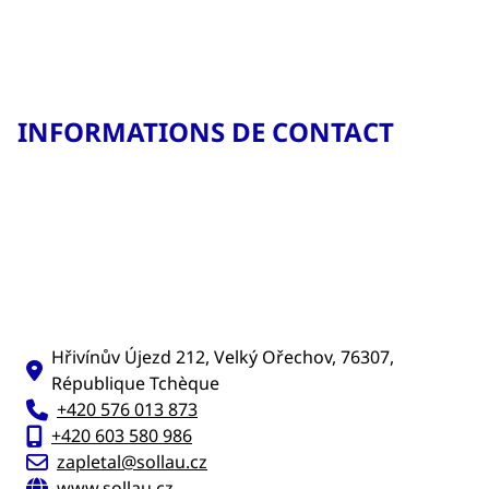
INFORMATIONS DE CONTACT
Hřivínův Újezd 212, Velký Ořechov, 76307,
République Tchèque
+420 576 013 873
+420 603 580 986
zapletal@sollau.cz
www.sollau.cz