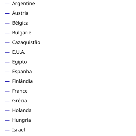
Argentine
Áustria
Bélgica
Bulgarie
Cazaquistão
E.U.A.
Egipto
Espanha
Finlândia
France
Grécia
Holanda
Hungria
Israel