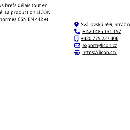
s brefs délais tout en
té. La production LICON
x normes ČSN EN 442 et
Svárovská 699, Stráž 
+ 420 485 131 157
+420 775 227 406
export@licon.cz
https://licon.cz/