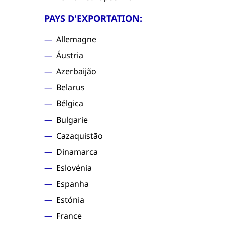
PAYS D'EXPORTATION:
Allemagne
Áustria
Azerbaijão
Belarus
Bélgica
Bulgarie
Cazaquistão
Dinamarca
Eslovénia
Espanha
Estónia
France