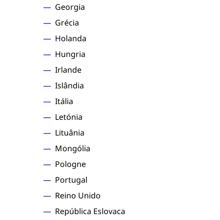
Georgia
Grécia
Holanda
Hungria
Irlande
Islândia
Itália
Letónia
Lituânia
Mongólia
Pologne
Portugal
Reino Unido
República Eslovaca