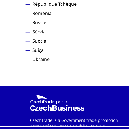
République Tchèque
Roménia
Russie
Sérvia
Suécia
Suíça
Ukraine
CzechTrade is a Government trade promotion
agency of the Czech Republic. Its main