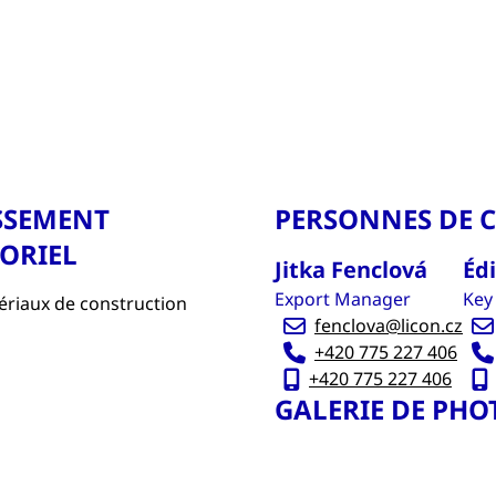
SSEMENT
PERSONNES DE 
ORIEL
Jitka Fenclová
Éd
Export Manager
Key
ériaux de construction
fenclova@licon.cz
+420 775 227 406
+420 775 227 406
GALERIE DE PHO