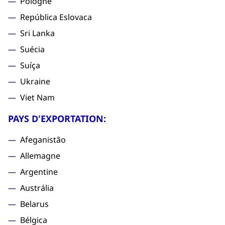
Pologne
República Eslovaca
Sri Lanka
Suécia
Suíça
Ukraine
Viet Nam
PAYS D'EXPORTATION:
Afeganistão
Allemagne
Argentine
Austrália
Belarus
Bélgica