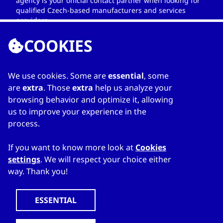
agency is your official contact partner when looking for
qualified Czech-based manufacturers and services
providers.
COOKIES
We use cookies. Some are
essential
, some
LIENS
are
extra
. Those
extra
help us analyze your
browsing behavior and optimize it, allowing
Home
us to improve your experience in the
Sur le répertoire
process.
Ma liste
Contacts
If you want to know more look at
Cookies
settings
. We will respect your choice either
way. Thank you!
WWW.CZECHTRADEOFFICES.COM