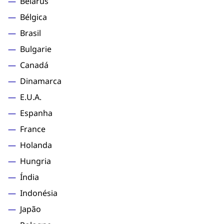
Belarus
Bélgica
Brasil
Bulgarie
Canadá
Dinamarca
E.U.A.
Espanha
France
Holanda
Hungria
Índia
Indonésia
Japão