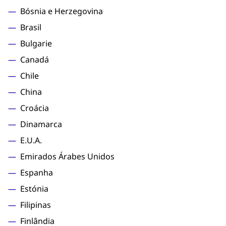
Bósnia e Herzegovina
Brasil
Bulgarie
Canadá
Chile
China
Croácia
Dinamarca
E.U.A.
Emirados Árabes Unidos
Espanha
Estónia
Filipinas
Finlândia