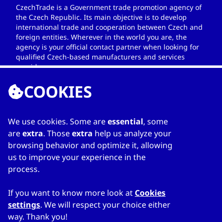
CzechTrade is a Government trade promotion agency of
the Czech Republic. Its main objective is to develop
international trade and cooperation between Czech and
foreign entities. Wherever in the world you are, the
agency is your official contact partner when looking for
qualified Czech-based manufacturers and services
providers.
COOKIES
We use cookies. Some are
essential
, some
ENLACES
are
extra
. Those
extra
help us analyze your
browsing behavior and optimize it, allowing
Home
us to improve your experience in the
Sobre el directorio
process.
Mi directorio
Contacts
If you want to know more look at
Cookies
settings
. We will respect your choice either
way. Thank you!