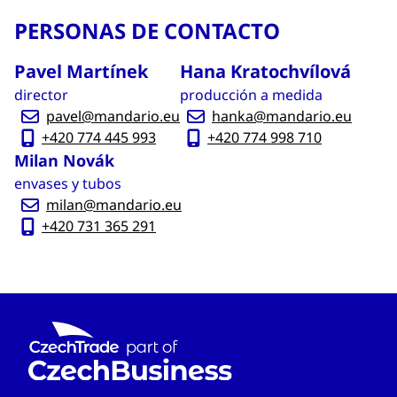
PERSONAS DE CONTACTO
Pavel Martínek
Hana Kratochvílová
director
producción a medida
pavel@mandario.eu
hanka@mandario.eu
+420 774 445 993
+420 774 998 710
Milan Novák
envases y tubos
milan@mandario.eu
+420 731 365 291