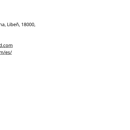
a, Libeň, 18000,
d.com
m/es/