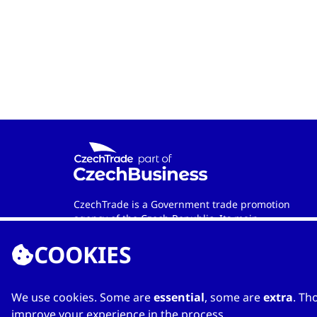
CzechTrade is a Government trade promotion
agency of the Czech Republic. Its main
objective is to develop international trade and
COOKIES
cooperation between Czech and foreign
entities. Wherever in the world you are, the
agency is your official contact partner when
looking for qualified Czech-based
We use cookies. Some are
essential
, some are
extra
. Th
manufacturers and services providers.
improve your experience in the process.