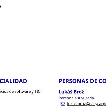
a
ECIALIDAD
PERSONAS DE C
Lukáš Brož
icios de software y TIC
Persona autorizada
lukas.broz@easycar