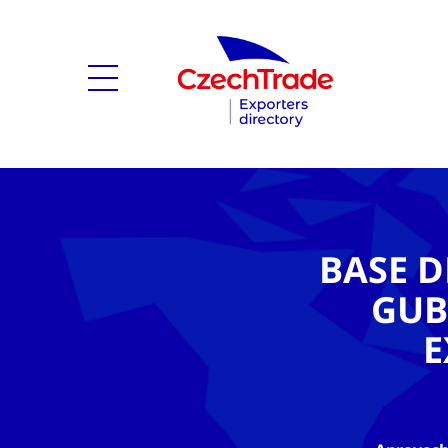
BASE D
GUB
E