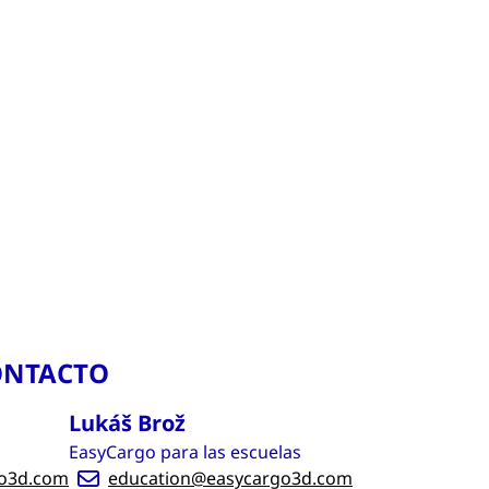
ONTACTO
Lukáš Brož
EasyCargo para las escuelas
go3d.com
education@easycargo3d.com