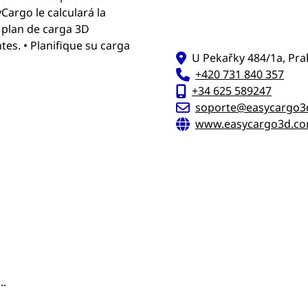
Cargo le calculará la
l plan de carga 3D
tes. • Planifique su carga
U Pekařky 484/1a, Prah
+420 731 840 357
+34 625 589247
soporte@easycargo3
www.easycargo3d.co
..