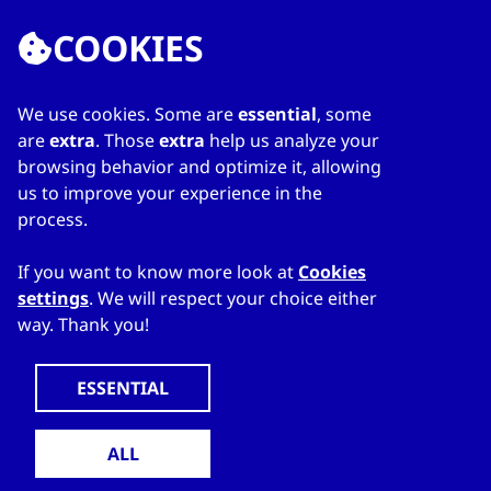
COOKIES
We use cookies. Some are
essential
, some
ENLACES
are
extra
. Those
extra
help us analyze your
browsing behavior and optimize it, allowing
Home
us to improve your experience in the
Sobre el directorio
process.
Mi directorio
Contacts
If you want to know more look at
Cookies
settings
. We will respect your choice either
way. Thank you!
WWW.CZECHTRADEOFFICES.COM
© 2024 CzechTrade