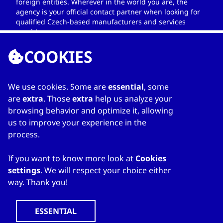
foreign entities. Wherever in the world you are, the
agency is your official contact partner when looking for
qualified Czech-based manufacturers and services
providers.
COOKIES
We use cookies. Some are
essential
, some
LINKS
are
extra
. Those
extra
help us analyze your
browsing behavior and optimize it, allowing
Home
us to improve your experience in the
Über das Adressbuch
process.
Meine Liste
Kontakte
If you want to know more look at
Cookies
settings
. We will respect your choice either
way. Thank you!