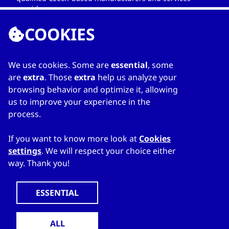
providers.
COOKIES
We use cookies. Some are
essential
, some
LINKS
are
extra
. Those
extra
help us analyze your
browsing behavior and optimize it, allowing
Home
us to improve your experience in the
Über das Adressbuch
process.
Meine Liste
Kontakte
If you want to know more look at
Cookies
settings
. We will respect your choice either
way. Thank you!
WWW.CZECHTRADEOFFICES.COM